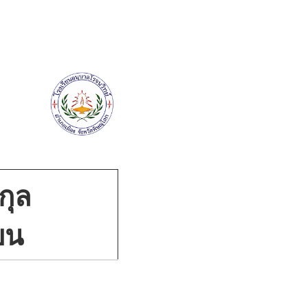
กุล
ียน