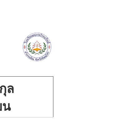
กุล
ียน